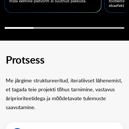
mida eelmine platvorm ei suutnud pakkuda.
töötlemine,
ebaefektiiv
Protsess
Me järgime struktureeritud, iteratiivset lähenemist,
et tagada teie projekti tõhus tarnimine, vastavus
äriprioriteetidega ja mõõdetavate tulemuste
saavutamine.