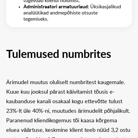
tugevdab kliendi hoidmist.
Administraatori armatuurlaud:
Üksikasjalikud
analüütikad andmepõhiste otsuste
tegemiseks.
Tulemused numbrites
Ärimudel muutus oluliselt numbritest kaugemale.
Kuue kuu jooksul pärast käivitamist tõusis e-
kaubanduse kanali osakaal kogu ettevõtte tulust
23%-lt üle 40%-ni, muutudes ärimudelit põhjalikult.
Paranenud kliendikogemus tõi kaasa kõrgema
eluea väärtuse, keskmine klient teeb nüüd 3,2 ostu