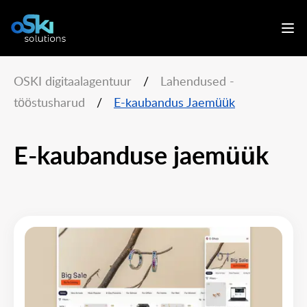
OSKI digitaalagentuur
/
Lahendused -
tööstusharud
/
E-kaubandus Jaemüük
E-kaubanduse jaemüük