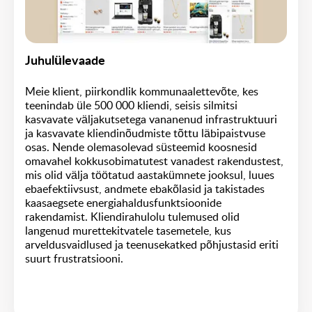
Juhulülevaade
Meie klient, piirkondlik kommunaalettevõte, kes
teenindab üle 500 000 kliendi, seisis silmitsi
kasvavate väljakutsetega vananenud infrastruktuuri
ja kasvavate kliendinõudmiste tõttu läbipaistvuse
osas. Nende olemasolevad süsteemid koosnesid
omavahel kokkusobimatutest vanadest rakendustest,
mis olid välja töötatud aastakümnete jooksul, luues
ebaefektiivsust, andmete ebakõlasid ja takistades
kaasaegsete energiahaldusfunktsioonide
rakendamist. Kliendirahulolu tulemused olid
langenud murettekitvatele tasemetele, kus
arveldusvaidlused ja teenusekatked põhjustasid eriti
suurt frustratsiooni.