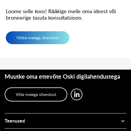
Loome selle koos! Rääkige meile oma ideest või
broneerige tasuta konsultatsioon.
Võtke meiega ühendust
Muutke oma ettevõte Oski digilahendustega
Võta meiega ühendust
Teenused