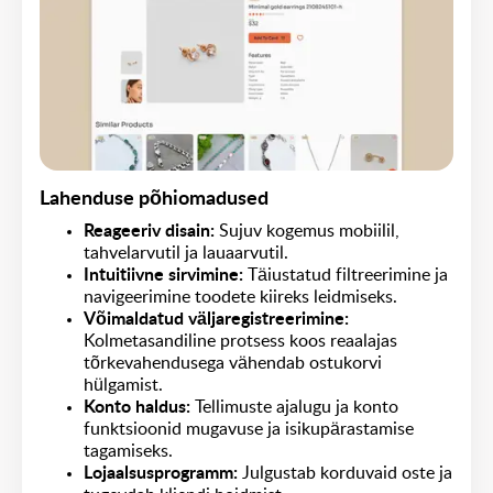
Lahenduse põhiomadused
Reageeriv disain:
Sujuv kogemus mobiilil,
tahvelarvutil ja lauaarvutil.
Intuitiivne sirvimine:
Täiustatud filtreerimine ja
navigeerimine toodete kiireks leidmiseks.
Võimaldatud väljaregistreerimine:
Kolmetasandiline protsess koos reaalajas
tõrkevahendusega vähendab ostukorvi
hülgamist.
Konto haldus:
Tellimuste ajalugu ja konto
funktsioonid mugavuse ja isikupärastamise
tagamiseks.
Lojaalsusprogramm:
Julgustab korduvaid oste ja