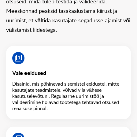
otsuseid, mida tuleb testida ja valideerida. 
Meeskonnad peaksid tasakaalustama kiirust ja 
uurimist, et vältida kasutajate segadusse ajamist või 
välistamist liidestega.
Vale eeldused
Disainid, mis põhinevad sisemistel eeldustel, mitte
kasutajate teadmistele, võivad viia vähese
kasutuselevõtuni. Regulaarne uurimistöö ja
valideerimine hoiavad tootetega tehtavad otsused
reaalsuse pinnal.