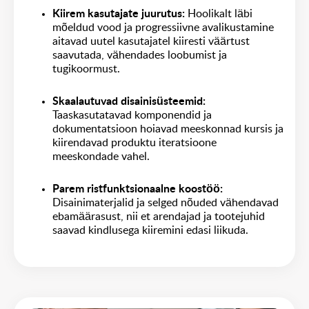
Kiirem kasutajate juurutus
:
Hoolikalt läbi
mõeldud vood ja progressiivne avalikustamine
aitavad uutel kasutajatel kiiresti väärtust
saavutada, vähendades loobumist ja
tugikoormust.
Skaalautuvad disainisüsteemid
:
Taaskasutatavad komponendid ja
dokumentatsioon hoiavad meeskonnad kursis ja
kiirendavad produktu iteratsioone
meeskondade vahel.
Parem ristfunktsionaalne koostöö: 
Disainimaterjalid ja selged nõuded vähendavad
ebamäärasust, nii et arendajad ja tootejuhid
saavad kindlusega kiiremini edasi liikuda.