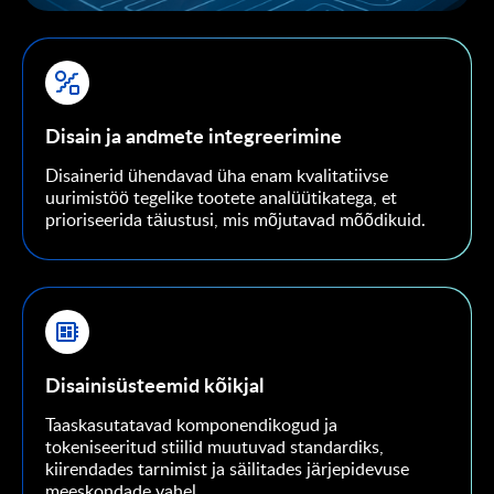
Disain ja andmete integreerimine
Disainerid ühendavad üha enam kvalitatiivse
uurimistöö tegelike tootete analüütikatega, et
prioriseerida täiustusi, mis mõjutavad mõõdikuid.
Disainisüsteemid kõikjal
Taaskasutatavad komponendikogud ja
tokeniseeritud stiilid muutuvad standardiks,
kiirendades tarnimist ja säilitades järjepidevuse
meeskondade vahel.