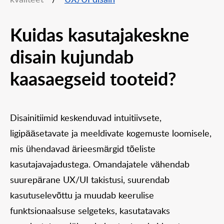
kvaliteet
/
UX/UI disain
Kuidas kasutajakeskne
disain kujundab
kaasaegseid tooteid?
Disainitiimid keskenduvad intuitiivsete,
ligipääsetavate ja meeldivate kogemuste loomisele,
mis ühendavad ärieesmärgid tõeliste
kasutajavajadustega. Omandajatele vähendab
suurepärane UX/UI takistusi, suurendab
kasutuselevõttu ja muudab keerulise
funktsionaalsuse selgeteks, kasutatavaks