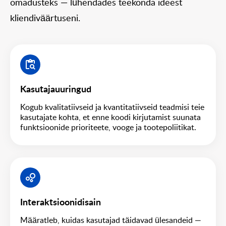
omadusteks — lühendades teekonda ideest
kliendiväärtuseni.
Kasutajauuringud
Kogub kvalitatiivseid ja kvantitatiivseid teadmisi teie
kasutajate kohta, et enne koodi kirjutamist suunata
funktsioonide prioriteete, vooge ja tootepoliitikat.
Interaktsioonidisain
Määratleb, kuidas kasutajad täidavad ülesandeid —