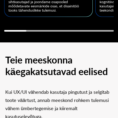
sihtkasutajad ja joondame osapooled
kognitiivs
mõõdetavate eesmärkide osas, et disainitöö
kasutajaid t
tooks tähenduslikke tulemusi.
teekondi ko
Teie meeskonna
käegakatsutavad eelised
Kui UX/UI vähendab kasutaja pingutust ja selgitab
toote väärtust, annab meeskond rohkem tulemusi
vähem ümbertegemise ja kiiremalt
kasutuselevõtuga.