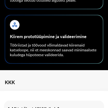
tootega seotud otsuseid algusest peale.
Kiirem prototüüpimine ja valideerimine
Tööriistad ja töövood võimaldavad kiiremaid
katseloope, nii et meeskonnad saavad minimaalsete
kuludega hüpoteese valideerida.
KKK