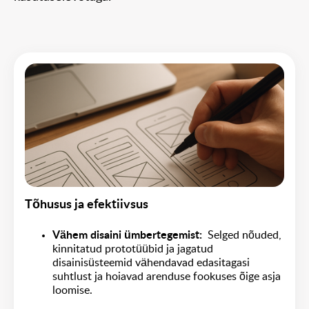
Tõhusus ja efektiivsus
Vähem disaini ümbertegemist
:
Selged nõuded,
kinnitatud prototüübid ja jagatud
disainisüsteemid vähendavad edasitagasi
suhtlust ja hoiavad arenduse fookuses õige asja
loomise.