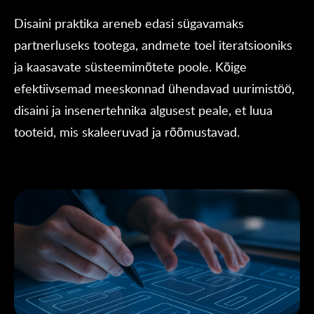
Disaini praktika areneb edasi sügavamaks
partnerluseks tootega, andmete toel iteratsiooniks
ja kaasavate süsteemi­mõtete poole. Kõige
efektiivsemad meeskonnad ühendavad uurimistöö,
disaini ja insenertehnika algusest peale, et luua
tooteid, mis skaleeruvad ja rõõmustavad.