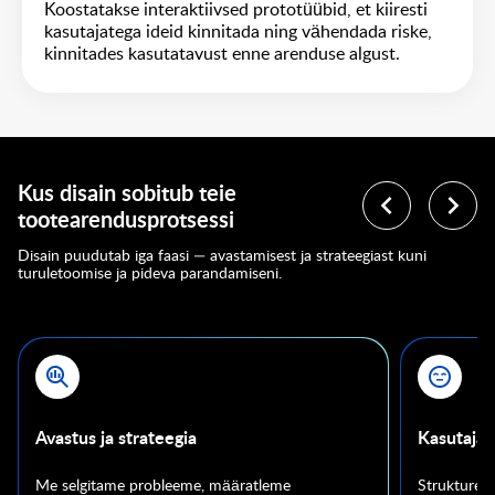
Koostatakse interaktiivsed prototüübid, et kiiresti
kasutajatega ideid kinnitada ning vähendada riske,
kinnitades kasutatavust enne arenduse algust.
Kus disain sobitub teie
tootearendusprotsessi
Disain puudutab iga faasi — avastamisest ja strateegiast kuni
turuletoomise ja pideva parandamiseni.
Avastus ja strateegia
Kasutaja
Me selgitame probleeme, määratleme
Struktureer