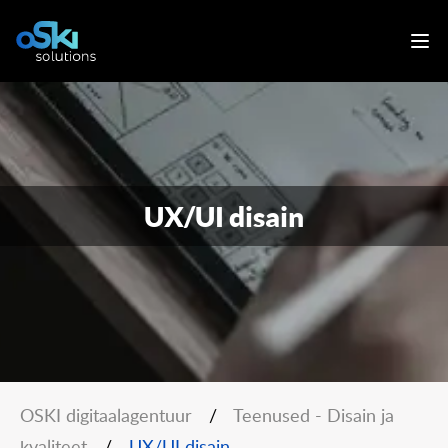
UX/UI disain
OSKI digitaalagentuur
/
Teenused - Disain ja