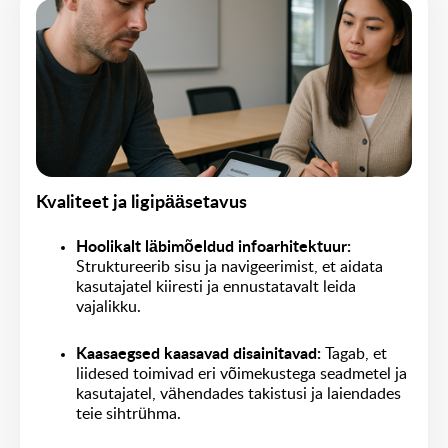
Kvaliteet ja ligipääsetavus
Hoolikalt läbimõeldud infoarhitektuur:
Struktureerib sisu ja navigeerimist, et aidata
kasutajatel kiiresti ja ennustatavalt leida
vajalikku.
Kaasaegsed kaasavad disainitavad: 
Tagab, et
liidesed toimivad eri võimekustega seadmetel ja
kasutajatel, vähendades takistusi ja laiendades
teie sihtrühma.