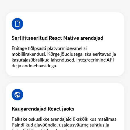
Sertifitseeritud React Native arendajad
Ehitage hõlpsasti platvormidevahelisi
mobiilirakendusi. Kõrge jõudlusega, skaleeritavad ja
kasutajasõbralikud lahendused. Integreerimine API-
de ja andmebaasidega.
Kaugarendajad React jaoks
Palkake oskuslikke arendajaid ükskõik kus maailmas.
Paindlikud ajavööndid, usaldusväärne suhtlus ja