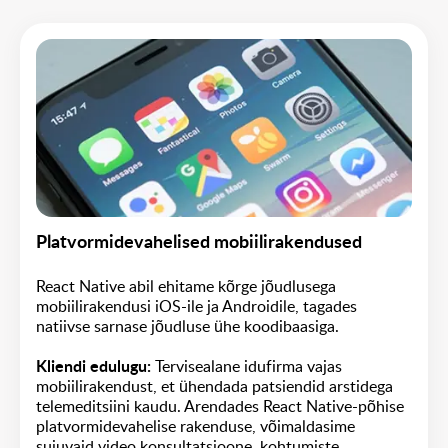
Platvormidevahelised mobiilirakendused
React Native abil ehitame kõrge jõudlusega
mobiilirakendusi iOS-ile ja Androidile, tagades
natiivse sarnase jõudluse ühe koodibaasiga.
Kliendi edulugu:
Tervisealane idufirma vajas
mobiilirakendust, et ühendada patsiendid arstidega
telemeditsiini kaudu. Arendades React Native-põhise
platvormidevahelise rakenduse, võimaldasime
sujuvaid video konsultatsioone, kohtumiste