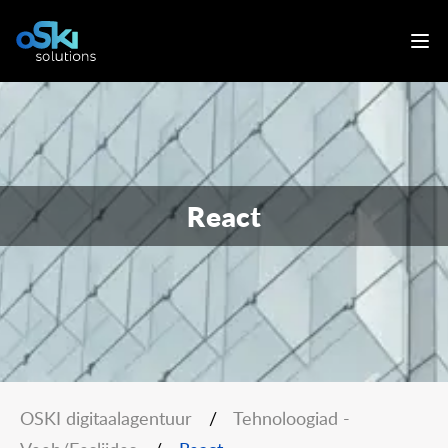
React
OSKI digitaalagentuur
/
Tehnoloogiad -