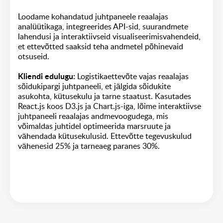
Loodame kohandatud juhtpaneele reaalajas
analüütikaga, integreerides API-sid, suurandmete
lahendusi ja interaktiivseid visualiseerimisvahendeid,
et ettevõtted saaksid teha andmetel põhinevaid
otsuseid.
Kliendi edulugu:
Logistikaettevõte vajas reaalajas
sõidukipargi juhtpaneeli, et jälgida sõidukite
asukohta, kütusekulu ja tarne staatust. Kasutades
React.js koos D3.js ja Chart.js-iga, lõime interaktiivse
juhtpaneeli reaalajas andmevoogudega, mis
võimaldas juhtidel optimeerida marsruute ja
vähendada kütusekulusid. Ettevõtte tegevuskulud
vähenesid 25% ja tarneaeg paranes 30%.