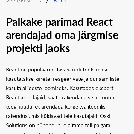
Veeb/Eesliides
/
React
Palkake parimad React
arendajad oma järgmise
projekti jaoks
React on populaarne JavaScripti teek, mida
kasutatakse kiirete, reageerivate ja dünaamiliste
kasutajaliideste loomiseks. Kasutades ekspert
React arendajaid, saate rakendada selle tuntud
teegi jõudu, et arendada kõrgekvaliteedilisi
rakendusi, mis köidavad teie kasutajaid. Oski
Solutions on pühendunud aitama teil palgata