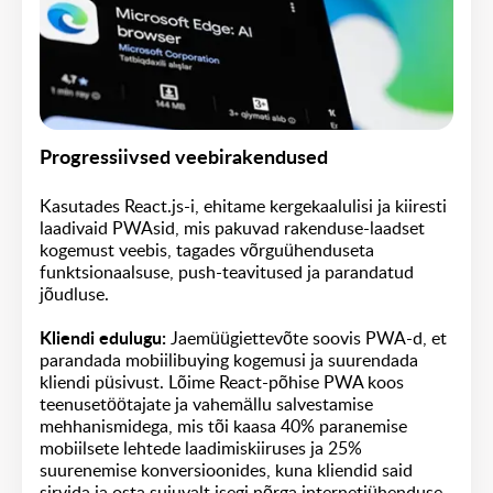
Progressiivsed veebirakendused
Kasutades React.js-i, ehitame kergekaalulisi ja kiiresti
laadivaid PWAsid, mis pakuvad rakenduse-laadset
kogemust veebis, tagades võrguühenduseta
funktsionaalsuse, push-teavitused ja parandatud
jõudluse.
Kliendi edulugu:
Jaemüügiettevõte soovis PWA-d, et
parandada mobiilibuying kogemusi ja suurendada
kliendi püsivust. Lõime React-põhise PWA koos
teenusetöötajate ja vahemällu salvestamise
mehhanismidega, mis tõi kaasa 40% paranemise
mobiilsete lehtede laadimiskiiruses ja 25%
suurenemise konversioonides, kuna kliendid said