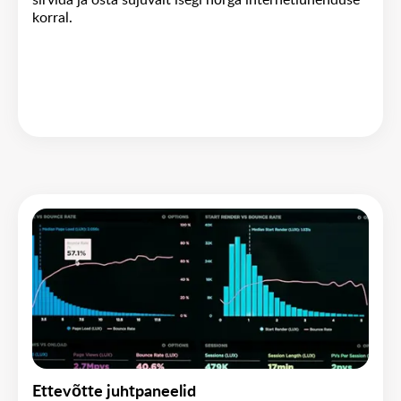
sirvida ja osta sujuvalt isegi nõrga internetiühenduse
korral.
Ettevõtte juhtpaneelid