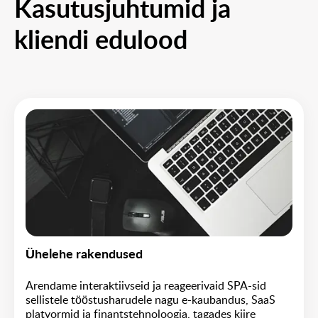
Kasutusjuhtumid ja
kliendi edulood
Ühelehe rakendused
Arendame interaktiivseid ja reageerivaid SPA-sid
sellistele tööstusharudele nagu e-kaubandus, SaaS
platvormid ja finantstehnoloogia, tagades kiire