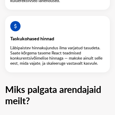
kuluefektiivsed lahendused.
Taskukohased hinnad
Läbipaistev hinnakujundus ilma varjatud tasudeta.
Saate kõrgema taseme React teadmised
konkurentsivõimelise hinnaga — makske ainult selle
eest, mida vajate, ja skaleeruge vastavalt kasvule.
Miks palgata arendajaid
meilt?