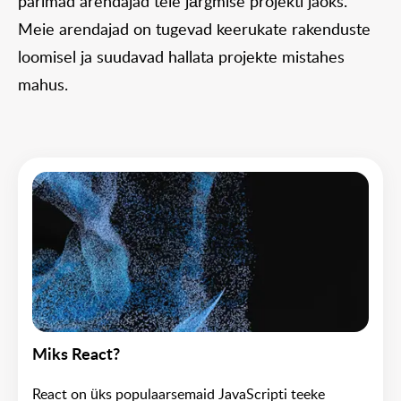
parimad arendajad teie järgmise projekti jaoks.
Meie arendajad on tugevad keerukate rakenduste
loomisel ja suudavad hallata projekte mistahes
mahus.
Miks React?
React on üks populaarsemaid JavaScripti teeke