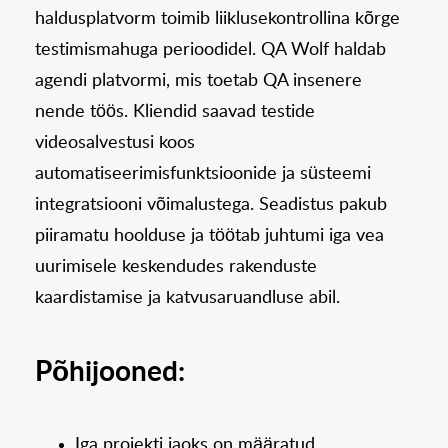
haldusplatvorm toimib liiklusekontrollina kõrge
testimismahuga perioodidel. QA Wolf haldab
agendi platvormi, mis toetab QA insenere
nende töös. Kliendid saavad testide
videosalvestusi koos
automatiseerimisfunktsioonide ja süsteemi
integratsiooni võimalustega. Seadistus pakub
piiramatu hoolduse ja töötab juhtumi iga vea
uurimisele keskendudes rakenduste
kaardistamise ja katvusaruandluse abil.
Põhijooned:
Iga projekti jaoks on määratud