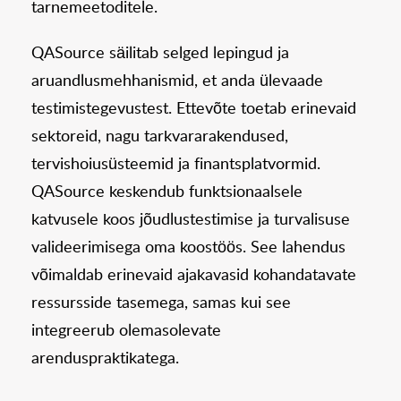
tarnemeetoditele.
QASource säilitab selged lepingud ja
aruandlusmehhanismid, et anda ülevaade
testimistegevustest. Ettevõte toetab erinevaid
sektoreid, nagu tarkvararakendused,
tervishoiusüsteemid ja finantsplatvormid.
QASource keskendub funktsionaalsele
katvusele koos jõudlustestimise ja turvalisuse
valideerimisega oma koostöös. See lahendus
võimaldab erinevaid ajakavasid kohandatavate
ressursside tasemega, samas kui see
integreerub olemasolevate
arenduspraktikatega.