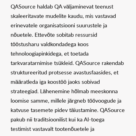
QASource haldab QA väljaminevat teenust
skaleeritavate mudelite kaudu, mis vastavad
erinevatele organisatsiooni suurustele ja
nõuetele. Ettevõte sobitab ressursid
tööstusharu valdkondadega koos
tehnoloogiapinkidega, et toetada
tarkvaratarnimise tsükleid. QASource rakendab
struktureeritud protsesse avastusfaasides, et
määratleda iga koostöö jaoks sobivad
strateegiad. Lähenemine hõlmab meeskonna
loomise samme, millele järgneb töövoogude ja
katvuse tasemete pidev täiustamine. QASource
pakub nii traditsioonilist kui ka AI-toega
testimist vastavalt tootenõuetele ja