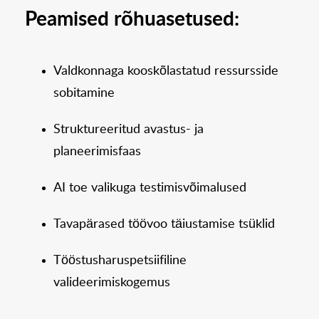
Peamised rõhuasetused:
Valdkonnaga kooskõlastatud ressursside
sobitamine
Struktureeritud avastus- ja
planeerimisfaas
AI toe valikuga testimisvõimalused
Tavapärased töövoo täiustamise tsüklid
Tööstusharuspetsiifiline
valideerimiskogemus