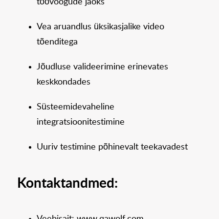
töövoogude jaoks
Vea aruandlus üksikasjalike video
tõenditega
Jõudluse valideerimine erinevates
keskkondades
Süsteemidevaheline
integratsioonitestimine
Uuriv testimine põhinevalt teekavadest
Kontaktandmed: