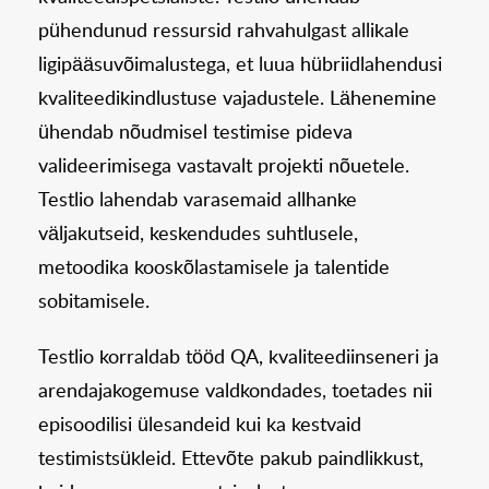
pühendunud ressursid rahvahulgast allikale
ligipääsuvõimalustega, et luua hübriidlahendusi
kvaliteedikindlustuse vajadustele. Lähenemine
ühendab nõudmisel testimise pideva
valideerimisega vastavalt projekti nõuetele.
Testlio lahendab varasemaid allhanke
väljakutseid, keskendudes suhtlusele,
metoodika kooskõlastamisele ja talentide
sobitamisele.
Testlio korraldab tööd QA, kvaliteediinseneri ja
arendajakogemuse valdkondades, toetades nii
episoodilisi ülesandeid kui ka kestvaid
testimistsükleid. Ettevõte pakub paindlikkust,