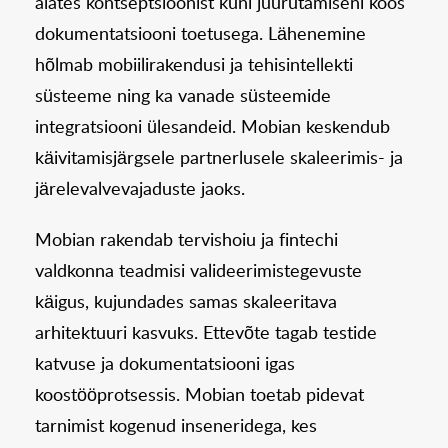
alates kontseptsioonist kuni juurutamiseni koos
dokumentatsiooni toetusega. Lähenemine
hõlmab mobiilirakendusi ja tehisintellekti
süsteeme ning ka vanade süsteemide
integratsiooni ülesandeid. Mobian keskendub
käivitamisjärgsele partnerlusele skaleerimis- ja
järelevalvevajaduste jaoks.
Mobian rakendab tervishoiu ja fintechi
valdkonna teadmisi valideerimistegevuste
käigus, kujundades samas skaleeritava
arhitektuuri kasvuks. Ettevõte tagab testide
katvuse ja dokumentatsiooni igas
koostööprotsessis. Mobian toetab pidevat
tarnimist kogenud inseneridega, kes