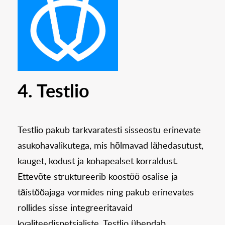
4. Testlio
Testlio pakub tarkvaratesti sisseostu erinevate
asukohavalikutega, mis hõlmavad lähedasutust,
kauget, kodust ja kohapealset korraldust.
Ettevõte struktureerib koostöö osalise ja
täistööajaga vormides ning pakub erinevates
rollides sisse integreeritavaid
kvaliteedispetsialiste. Testlio ühendab