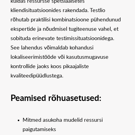
kuidas ressursse spetsiaalsetes
kliendisituatsioonides rakendada. Testlio
rõhutab praktilisi kombinatsioone pühendunud
ekspertide ja nõudmisel tugiteenuse vahel, et
sobituda erinevate testimissituatsioonidega.
See lahendus võimaldab kohandusi
lokaliseerimistööde või kasutusmugavuse
kontrollide jaoks koos pikaajaliste
kvaliteedipüüdlustega.
Peamised rõhuasetused:
Mitmed asukoha mudelid ressursi
paigutamiseks