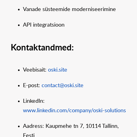
Vanade süsteemide moderniseerimine
API integratsioon
Kontaktandmed:
Veebisait:
oski.site
E-post:
contact@oski.site
LinkedIn:
www.linkedin.com/company/oski-solutions
Aadress: Kaupmehe tn 7, 10114 Tallinn,
Eesti