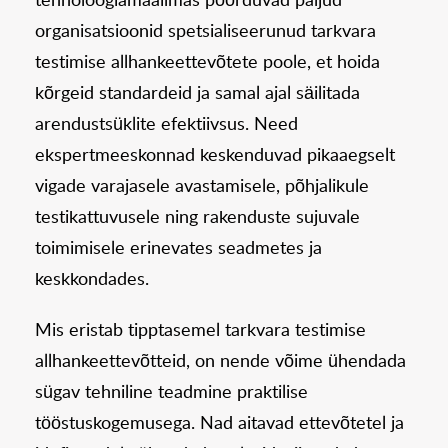
tehnoloogiamaailmas pöörduvad paljud
organisatsioonid spetsialiseerunud tarkvara
testimise allhankeettevõtete poole, et hoida
kõrgeid standardeid ja samal ajal säilitada
arendustsüklite efektiivsus. Need
ekspertmeeskonnad keskenduvad pikaaegselt
vigade varajasele avastamisele, põhjalikule
testikattuvusele ning rakenduste sujuvale
toimimisele erinevates seadmetes ja
keskkondades.
Mis eristab tipptasemel tarkvara testimise
allhankeettevõtteid, on nende võime ühendada
sügav tehniline teadmine praktilise
tööstuskogemusega. Nad aitavad ettevõtetel ja