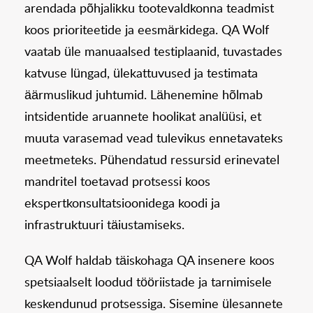
arendada põhjalikku tootevaldkonna teadmist
koos prioriteetide ja eesmärkidega. QA Wolf
vaatab üle manuaalsed testiplaanid, tuvastades
katvuse lüngad, ülekattuvused ja testimata
äärmuslikud juhtumid. Lähenemine hõlmab
intsidentide aruannete hoolikat analüüsi, et
muuta varasemad vead tulevikus ennetavateks
meetmeteks. Pühendatud ressursid erinevatel
mandritel toetavad protsessi koos
ekspertkonsultatsioonidega koodi ja
infrastruktuuri täiustamiseks.
QA Wolf haldab täiskohaga QA insenere koos
spetsiaalselt loodud tööriistade ja tarnimisele
keskendunud protsessiga. Sisemine ülesannete