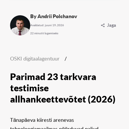
By Andrii Polchanov
Jaga
Avaldatud: juuni 19, 2026
22 minutit lugemiseks
OSKI digitaalagentuur
/
Parimad 23 tarkvara
testimise
allhankeettevõtet (2026)
Tänapäeva kiiresti arenevas