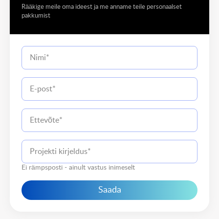
Rääkige meile oma ideest ja me anname teile personaalset
pakkumist
Ei rämpsposti - ainult vastus inimeselt
Saada