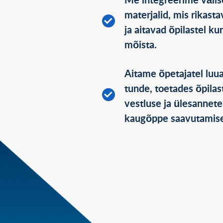
Me integreerime välis
materjalid, mis rikast
ja aitavad õpilastel ku
mõista.
Aitame õpetajatel luua
tunde, toetades õpilas
vestluse ja ülesannet
kaugõppe saavutamise