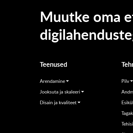
Muutke oma e
digilahendust
Teenused
Teh
Arendamine
Pilv
Jooksuta ja skaleeri
And
Disain ja kvaliteet
Esikü
Tagak
Tehis