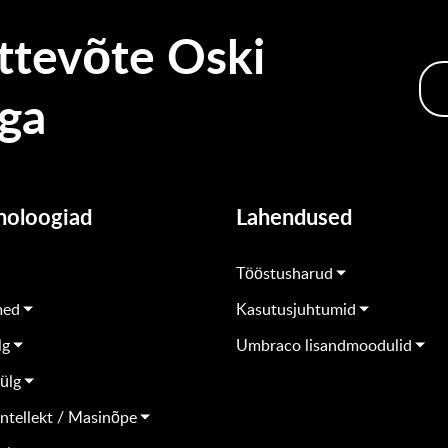
ttevõte Oski
ega
noloogiad
Lahendused
Tööstusharud
med
Kasutusjuhtumid
lg
Umbraco lisandmoodulid
ülg
intellekt / Masinõpe