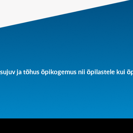
sujuv ja tõhus õpikogemus nii õpilastele kui õp