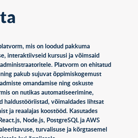
ta
 platvorm, mis on loodud pakkuma
e, interaktiivseid kursusi ja võimsaid
a administraatoritele. Platvorm on ehitatud
il ning pakub sujuvat õppimiskogemust
teadmiste omandamise ning oskuste
mis on nutikas automatiseerimine,
ad haldustööriistad, võimaldades lihtsat
mist ja reaalajas koostööd. Kasutades
React.js, Node.js, PostgreSQL ja AWS
aleeritavuse, turvalisuse ja kõrgtasemel