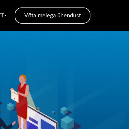
Võta meiega ühendust
ET