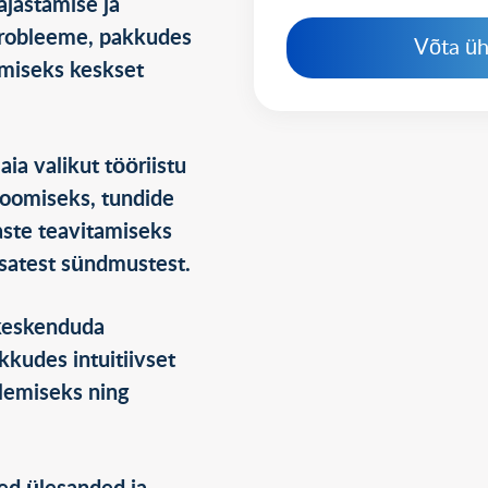
jastamise ja
robleeme, pakkudes
Võta ü
amiseks keskset
ia valikut tööriistu
loomiseks, tundide
aste teavitamiseks
satest sündmustest.
 keskenduda
kkudes intuitiivset
htlemiseks ning