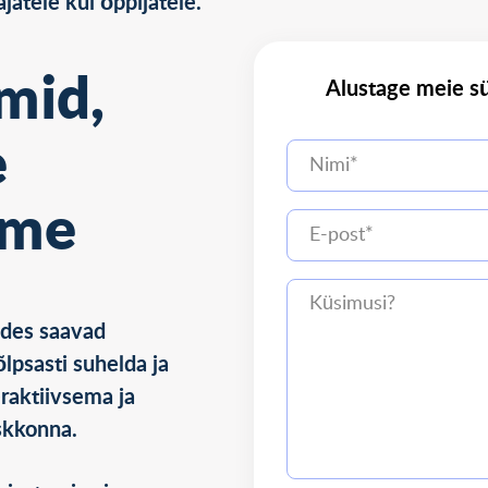
atele kui õppijatele.
mid,
Alustage meie s
e
ame
ades saavad
lpsasti suhelda ja
eraktiivsema ja
skkonna.