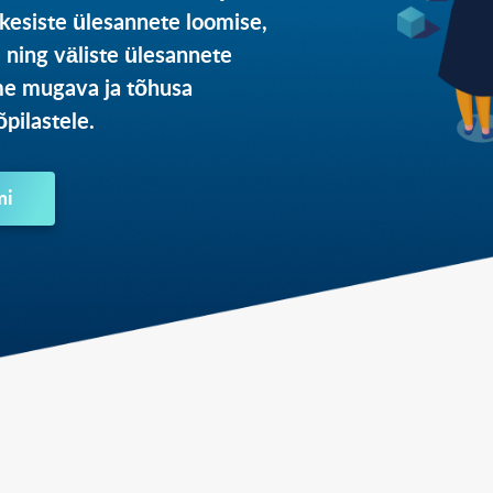
esiste ülesannete loomise,
e ning väliste ülesannete
me mugava ja tõhusa
pilastele.
mi