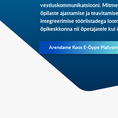
vestluskommunikatsiooni. Mitmek
õpilaste ajastamise ja teavitamis
integreerimise tööriistadega loo
õpikeskkonna nii õpetajatele kui õ
Arendame Koos E-Õppe Platvor