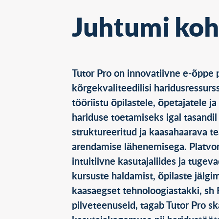
Juhtumi koh
Tutor Pro on innovatiivne e-õppe
kõrgekvaliteedilisi haridusressurss
tööriistu õpilastele, õpetajatele j
hariduse toetamiseks igal tasand
struktureeritud ja kaasahaarava 
arendamise lähenemisega. Platvor
intuitiivne kasutajaliides ja tugev
kursuste haldamist, õpilaste jälgi
kaasaegset tehnoloogiastakki, sh 
pilveteenuseid, tagab Tutor Pro sk