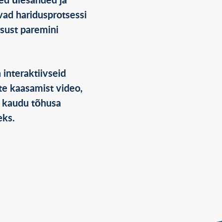
ed ülesanded ja
avad haridusprotsessi
rsust paremini
 interaktiivseid
te kaasamist video,
e kaudu tõhusa
ks.