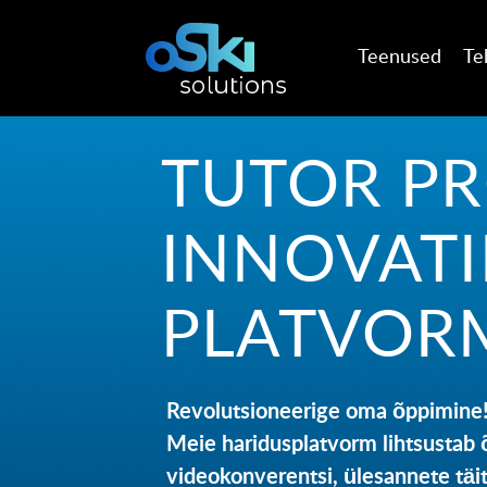
Teenused
Te
TUTOR PR
INNOVATI
PLATVOR
Revolutsioneerige oma õppimine
Meie haridusplatvorm lihtsustab 
videokonverentsi, ülesannete täi