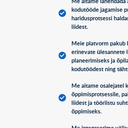
Me aitame lahendada a
kodutööde jagamise p
haridusprotsessi hald
liidest.
Meie platvorm pakub la
erinevate ülesannete 
planeerimiseks ja õpil
kodutöödest ning täht
Me aitame osalejatel
õppimisprotsessile, pa
liidest ja tööriistu su
õppimiseks.