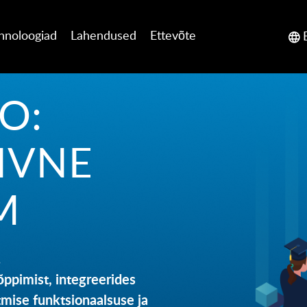
hnoloogiad
Lahendused
Ettevõte
O:
IVNE
M
!
õppimist, integreerides
tmise funktsionaalsuse ja