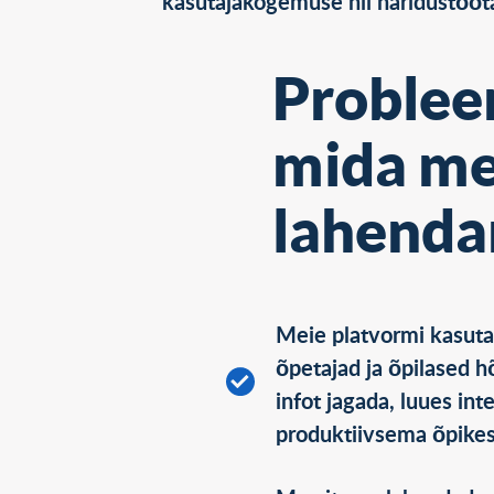
kasutajakogemuse nii haridustöötaj
Problee
mida m
lahend
Meie platvormi kasut
õpetajad ja õpilased hõ
infot jagada, luues int
produktiivsema õpike