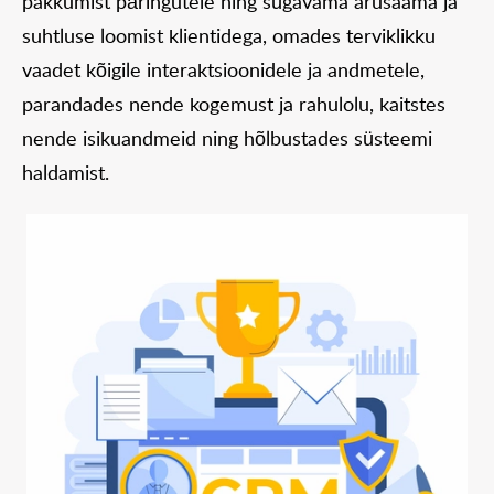
pakkumist päringutele ning sügavama arusaama ja
suhtluse loomist klientidega, omades terviklikku
vaadet kõigile interaktsioonidele ja andmetele,
parandades nende kogemust ja rahulolu, kaitstes
nende isikuandmeid ning hõlbustades süsteemi
haldamist.