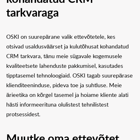
tarkvaraga
OSKI on suurepärane valik ettevõtetele, kes
otsivad usaldusväärset ja kulutõhusat kohandatud
CRM tarkvara, tänu meie sügavale kogemusele
kvaliteetsete lahenduste pakkumisel, kasutades
tipptasemel tehnoloogiaid. OSKI tagab suurepärase
klienditeeninduse, pideva toe ja suhtluse. Meie
ärieetika on kõrgel tasemel ja hoiame kliente alati
hästi informeerituna olulistest tehnilistest
protsessidest.
Muutke oma ettevõtet,