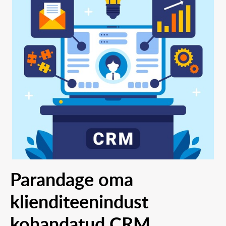
Parandage oma
klienditeenindust
kohandatud CRM