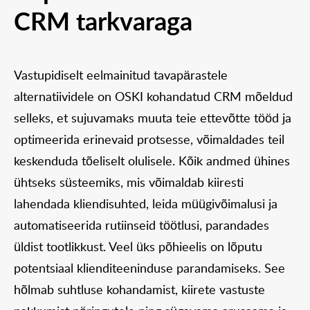
CRM tarkvaraga
Vastupidiselt eelmainitud tavapärastele
alternatiividele on OSKI kohandatud CRM mõeldud
selleks, et sujuvamaks muuta teie ettevõtte tööd ja
optimeerida erinevaid protsesse, võimaldades teil
keskenduda tõeliselt olulisele. Kõik andmed ühines
ühtseks süsteemiks, mis võimaldab kiiresti
lahendada kliendisuhted, leida müügivõimalusi ja
automatiseerida rutiinseid töötlusi, parandades
üldist tootlikkust. Veel üks põhieelis on lõputu
potentsiaal klienditeeninduse parandamiseks. See
hõlmab suhtluse kohandamist, kiirete vastuste