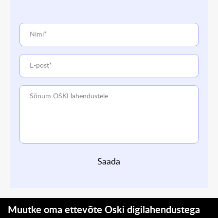
Saada
Muutke oma ettevõte Oski digilahendustega