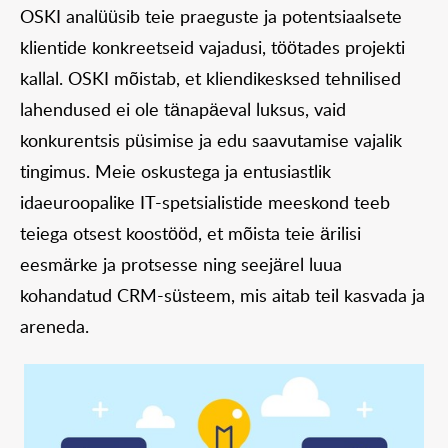
OSKI analüüsib teie praeguste ja potentsiaalsete
klientide konkreetseid vajadusi, töötades projekti
kallal. OSKI mõistab, et kliendikesksed tehnilised
lahendused ei ole tänapäeval luksus, vaid
konkurentsis püsimise ja edu saavutamise vajalik
tingimus. Meie oskustega ja entusiastlik
idaeuroopalike IT-spetsialistide meeskond teeb
teiega otsest koostööd, et mõista teie ärilisi
eesmärke ja protsesse ning seejärel luua
kohandatud CRM-süsteem, mis aitab teil kasvada ja
areneda.