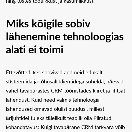
ning tõstes tootlikkust ja kasumlikkust.
Miks kõigile sobiv
lähenemine tehnoloogias
alati ei toimi
Ettevõtted, kes soovivad andmeid edukalt
süsteemida ja tõhusalt klientidega suhelda, näevad
vahel tavapärastes CRM tööriistades kiiret ja lihtsat
lahendust. Kuid need valmis tehnoloogia
lahendused omavad olulisi puudusi, millest
ärijuhtidel tuleks täielikult teadlik olla Piiratud
kohandatavus: Kuigi tavapärane CRM tarkvara võib