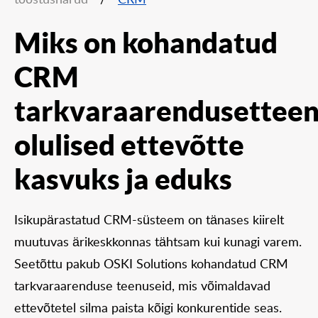
tööstusharud
/
CRM
Miks on kohandatud
CRM
tarkvaraarendusettee
olulised ettevõtte
kasvuks ja eduks
Isikupärastatud CRM-süsteem on tänases kiirelt
muutuvas ärikeskkonnas tähtsam kui kunagi varem.
Seetõttu pakub OSKI Solutions kohandatud CRM
tarkvaraarenduse teenuseid, mis võimaldavad
ettevõtetel silma paista kõigi konkurentide seas.