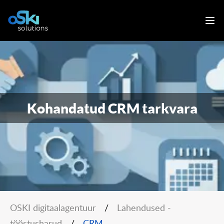
Kohandatud CRM tarkvara
OSKI digitaalagentuur
/
Lahendused -