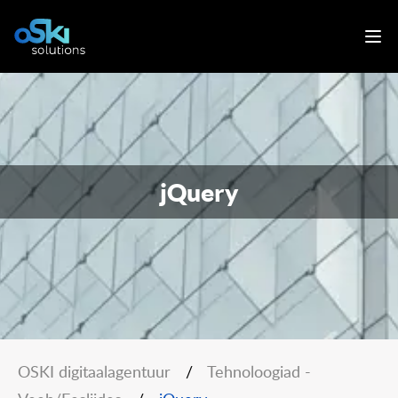
jQuery
OSKI digitaalagentuur
/
Tehnoloogiad -