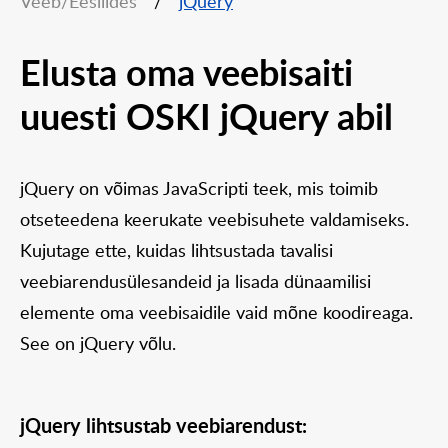
Veeb/Eesliides
/
jQuery
Elusta oma veebisaiti
uuesti OSKI jQuery abil
jQuery on võimas JavaScripti teek, mis toimib
otseteedena keerukate veebisuhete valdamiseks.
Kujutage ette, kuidas lihtsustada tavalisi
veebiarendusülesandeid ja lisada dünaamilisi
elemente oma veebisaidile vaid mõne koodireaga.
See on jQuery võlu.
jQuery lihtsustab veebiarendust: