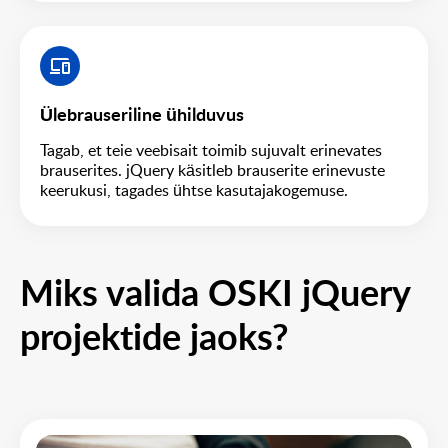
Ülebrauseriline ühilduvus
Tagab, et teie veebisait toimib sujuvalt erinevates
brauserites. jQuery käsitleb brauserite erinevuste
keerukusi, tagades ühtse kasutajakogemuse.
Miks valida OSKI jQuery
projektide jaoks?