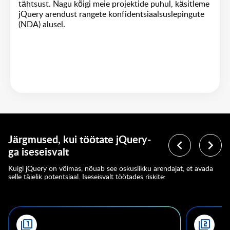
tähtsust. Nagu kõigi meie projektide puhul, käsitleme
jQuery arendust rangete konfidentsiaalsuslepingute
(NDA) alusel.
Järgmused, kui töötate jQuery-
ga iseseisvalt
Kuigi jQuery on võimas, nõuab see oskuslikku arendajat, et avada
selle täielik potentsiaal. Iseseisvalt töötades riskite: