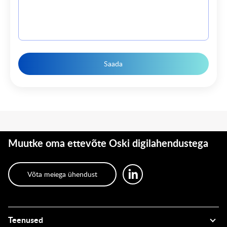
Saada
Muutke oma ettevõte Oski digilahendustega
Võta meiega ühendust
Teenused