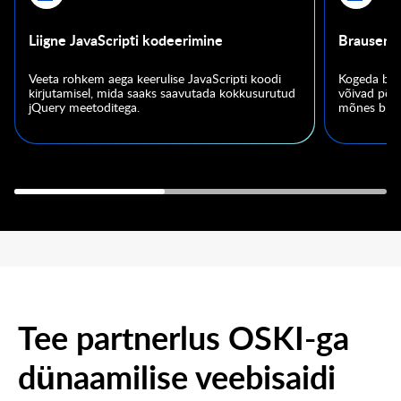
Liigne JavaScripti kodeerimine
Brauseris
Veeta rohkem aega keerulise JavaScripti koodi
Kogeda braus
kirjutamisel, mida saaks saavutada kokkusurutud
võivad põh
jQuery meetoditega.
mõnes brau
Tee partnerlus OSKI-ga
dünaamilise veebisaidi