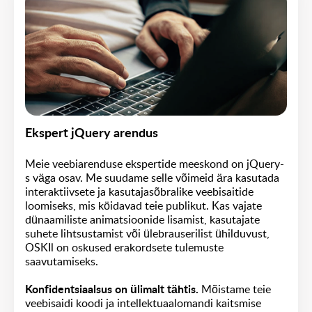
Ekspert jQuery arendus
Meie veebiarenduse ekspertide meeskond on jQuery-
s väga osav. Me suudame selle võimeid ära kasutada
interaktiivsete ja kasutajasõbralike veebisaitide
loomiseks, mis köidavad teie publikut. Kas vajate
dünaamiliste animatsioonide lisamist, kasutajate
suhete lihtsustamist või ülebrauserilist ühilduvust,
OSKIl on oskused erakordsete tulemuste
saavutamiseks.
Konfidentsiaalsus on ülimalt tähtis.
Mõistame teie
veebisaidi koodi ja intellektuaalomandi kaitsmise