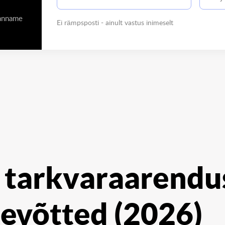
 anname
Ei rämpsposti - ainult vastus inimeselt
 tarkvaraarendu
tevõtted (2026)