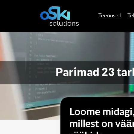
Teenused
Te
Parimad 23 tar
Loome midagi
millest on vää