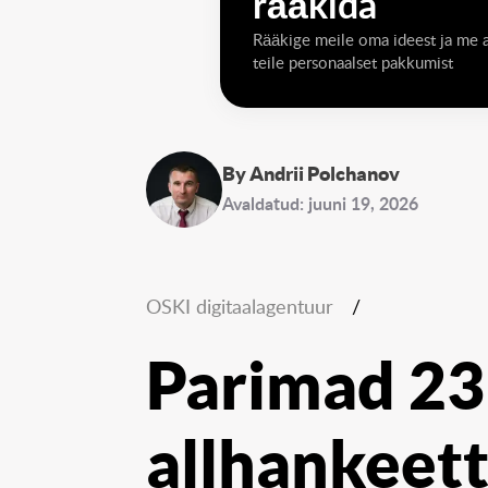
rääkida
Rääkige meile oma ideest ja me
teile personaalset pakkumist
By Andrii Polchanov
Avaldatud: juuni 19, 2026
OSKI digitaalagentuur
/
Parimad 23
allhankeet