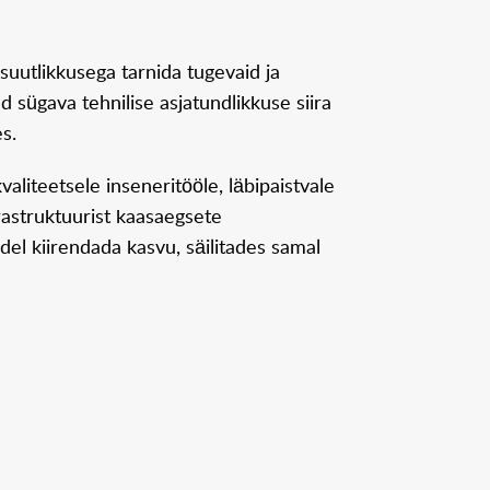
suutlikkusega tarnida tugevaid ja
 sügava tehnilise asjatundlikkuse siira
es.
liteetsele inseneritööle, läbipaistvale
rastruktuurist kaasaegsete
el kiirendada kasvu, säilitades samal