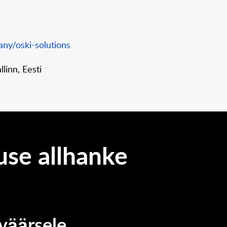
ny/oski-solutions
linn, Eesti
use allhanke
väärsele