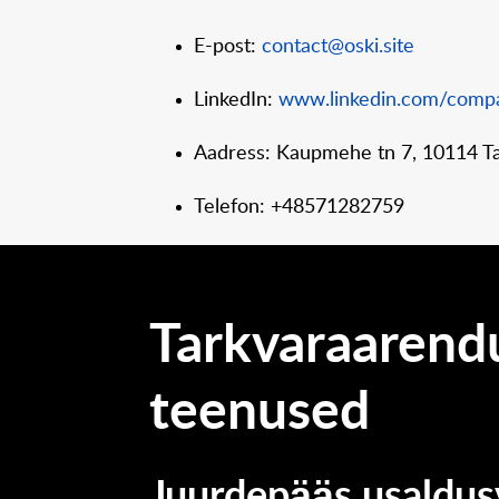
E-post:
contact@oski.site
LinkedIn:
www.linkedin.com/compa
Aadress: Kaupmehe tn 7, 10114 Tal
Telefon: +48571282759
Tarkvaraarend
teenused
Juurdepääs usaldus