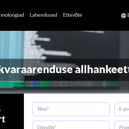
hnoloogiad
Lahendused
Ettevõte
kvaraarenduse allhankeet
,
rt