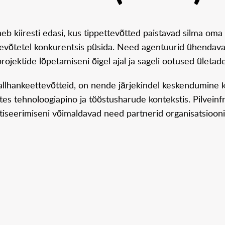
b kiiresti edasi, kus tippettevõtted paistavad silma oma 
ttevõtetel konkurentsis püsida. Need agentuurid ühendavad
rojektide lõpetamiseni õigel ajal ja sageli ootused ületad
llhankeettevõtteid, on nende järjekindel keskendumine kva
es tehnoloogiapino ja tööstusharude kontekstis. Pilveinf
tiseerimiseni võimaldavad need partnerid organisatsioonid