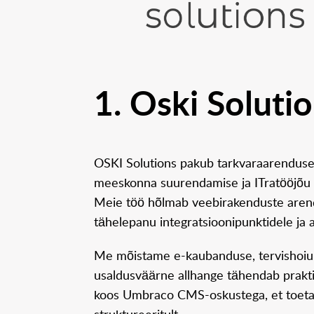
1. Oski Soluti
OSKI Solutions pakub tarkvaraarenduse
meeskonna suurendamise ja ITratööjõu a
Meie töö hõlmab veebirakenduste arend
tähelepanu integratsioonipunktidele ja a
Me mõistame e-kaubanduse, tervishoiu, 
usaldusväärne allhange tähendab prakti
koos Umbraco CMS-oskustega, et toetada p