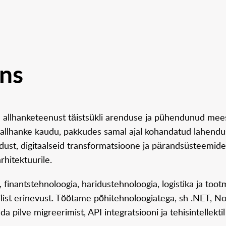
ons
 allhanketeenust täistsükli arenduse ja pühendunud mee
llhanke kaudu, pakkudes samal ajal kohandatud lahendusi
ust, digitaalseid transformatsioone ja pärandsüsteemide
rhitektuurile.
finantstehnoloogia, haridustehnoloogia, logistika ja too
list erinevust. Töötame põhitehnoloogiatega, sh .NET, N
ilve migreerimist, API integratsiooni ja tehisintellektil 