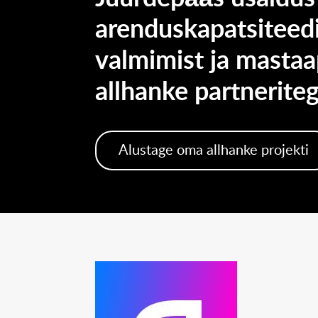
arenduskapatsiteedil
valmimist ja masta
allhanke partneriteg
Alustage oma allhanke projekti