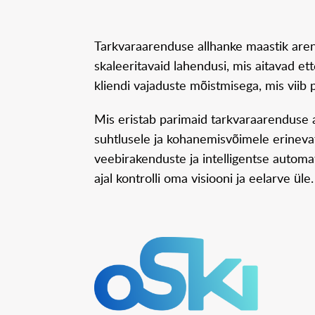
Tarkvaraarenduse allhanke maastik arene
skaleeritavaid lahendusi, mis aitavad e
kliendi vajaduste mõistmisega, mis viib p
Mis eristab parimaid tarkvaraarenduse a
suhtlusele ja kohanemisvõimele erinevat
veebirakenduste ja intelligentse automa
ajal kontrolli oma visiooni ja eelarve üle.