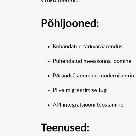
struktureeritult.
Põhijooned:
Kohandatud tarkvaraarendus
Pühendatud meeskonna loomine
Pärandsüsteemide moderniseerim
Pilve migreerimise tugi
API integratsiooni teostamine
Teenused: