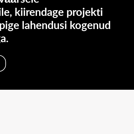
e, kiirendage projekti
apige lahendusi kogenud
a.