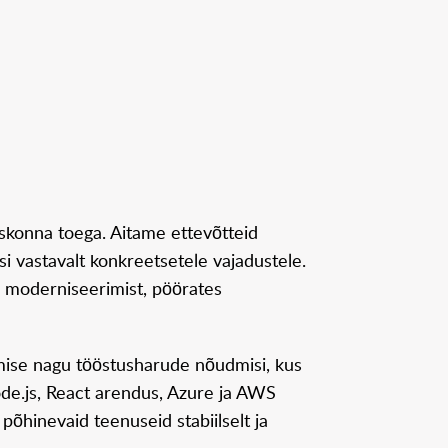
skonna toega. Aitame ettevõtteid
 vastavalt konkreetsetele vajadustele.
 moderniseerimist, pöörates
tmise nagu tööstusharude nõudmisi, kus
ode.js, React arendus, Azure ja AWS
põhinevaid teenuseid stabiilselt ja