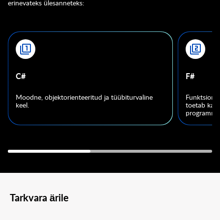
erinevateks ülesanneteks:
C#
F#
Moodne, objektorienteeritud ja tüübiturvaline
Funktsionaa
keel.
toetab ka O
programmee
Tarkvara ärile