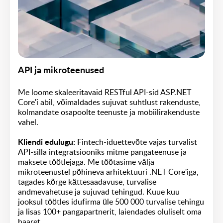
API ja mikroteenused
Me loome skaleeritavaid RESTful API-sid ASP.NET
Core'i abil, võimaldades sujuvat suhtlust rakenduste,
kolmandate osapoolte teenuste ja mobiilirakenduste
vahel.
Kliendi edulugu:
Fintech-iduettevõte vajas turvalist
API-silla integratsiooniks mitme pangateenuse ja
maksete töötlejaga. Me töötasime välja
mikroteenustel põhineva arhitektuuri .NET Core'iga,
tagades kõrge kättesaadavuse, turvalise
andmevahetuse ja sujuvad tehingud. Kuue kuu
jooksul töötles idufirma üle 500 000 turvalise tehingu
ja lisas 100+ pangapartnerit, laiendades oluliselt oma
haaret.