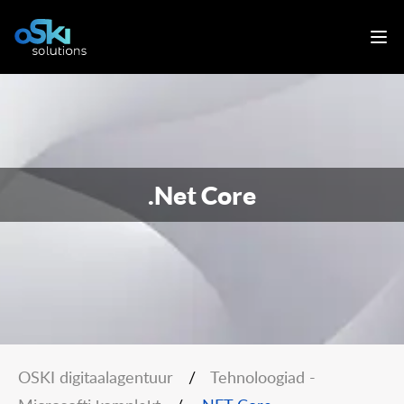
.Net Core
OSKI digitaalagentuur
/
Tehnoloogiad -