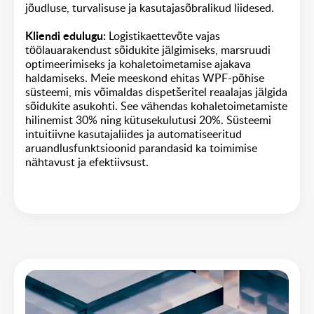
jõudluse, turvalisuse ja kasutajasõbralikud liidesed.
Kliendi edulugu:
Logistikaettevõte vajas
töölauarakendust sõidukite jälgimiseks, marsruudi
optimeerimiseks ja kohaletoimetamise ajakava
haldamiseks. Meie meeskond ehitas WPF-põhise
süsteemi, mis võimaldas dispetšeritel reaalajas jälgida
sõidukite asukohti. See vähendas kohaletoimetamiste
hilinemist 30% ning kütusekulutusi 20%. Süsteemi
intuitiivne kasutajaliides ja automatiseeritud
aruandlusfunktsioonid parandasid ka toimimise
nähtavust ja efektiivsust.