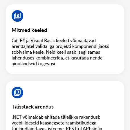
Mitmed keeled
C#, F# ja Visual Basic keeled võimaldavad
arendajatel valida iga projekti komponendi jaoks
sobivaima keele. Neid keeli saab isegi samas
lahenduses kombineerida, et kasutada nende
ainulaadseid tugevusi.
Täisstack arendus
.NET võimaldab ehitada täielikke rakendusi:
veebiliideseid kaasaegsete raamistikudega,
töökindlaid tagasüsteeme, RESTful API-sid ja