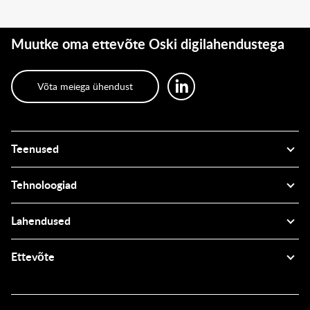
Muutke oma ettevõte Oski digilahendustega
Võta meiega ühendust
Teenused
Tehnoloogiad
Lahendused
Ettevõte