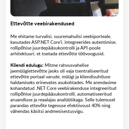
Ettevõtte veebirakendused
Me ehitame turvalisi, suuremahulisi veebiporteale,
kasutades ASP.NET Core'i, integreerides autentimise,
rollipõhise juurdepääsukontrolli ja API-poole
arhitektuuri, et toetada ettevõtte töövoogusid.
Kliendi edulugu:
Mitme rahvusvahelise
jaemüügiettevõtte jaoks oli vaja tsentraliseeritud
ettevõtte portaal varude, müügi ja kliendisuhtluse
haldamiseks erinevates asukohtades. Me arendasime
kohandatud .NET Core veebirakenduse integreeritud
rollipõhise juurdepääsukontrolli, automatiseeritud
aruandluse ja reaalajas analüütikaga. Selle tulemusel
parandas ettevõte tegevuse efektiivsust 40% ning
vähendas käsitsi andmesisestusvigu.