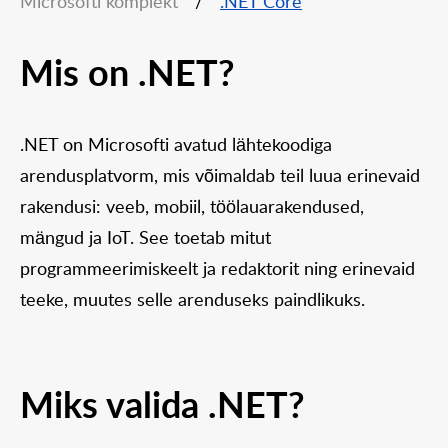
Microsofti komplekt
/
.NET Core
Mis on .NET?
.NET on Microsofti avatud lähtekoodiga
arendusplatvorm, mis võimaldab teil luua erinevaid
rakendusi: veeb, mobiil, töölauarakendused,
mängud ja IoT. See toetab mitut
programmeerimiskeelt ja redaktorit ning erinevaid
teeke, muutes selle arenduseks paindlikuks.
Miks valida .NET?